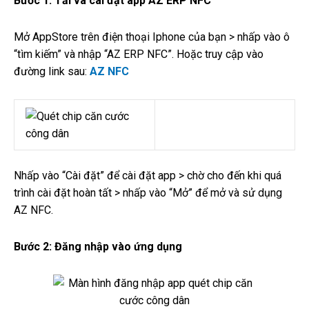
Bước 1: Tải và cài đặt app AZ ERP NFC
Mở AppStore trên điện thoại Iphone của bạn > nhấp vào ô
“tìm kiếm” và nhập “AZ ERP NFC”. Hoặc truy cập vào
đường link sau:
AZ NFC
Nhấp vào “Cài đặt” để cài đặt app > chờ cho đến khi quá
trình cài đặt hoàn tất > nhấp vào “Mở” để mở và sử dụng
AZ NFC.
Bước 2: Đăng nhập vào ứng dụng