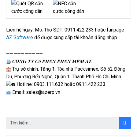
Liên hệ ngay: Ms. Tho SDT: 0911.422.233 hoặc fanpage
AZ Software
để được cung cấp tài khoản đăng nhập
——————————
𝑪𝑶̂𝑵𝑮 𝑻𝒀 𝑪𝒐̂̉ 𝑷𝑯𝑨̂̀𝑵 𝑷𝑯𝑨̂̀𝑵 𝑴𝑬̂̀𝑴 𝑨𝒁
Trụ sở chính: Tầng 1, Tòa nhà Packsimex, Số 52 Đông
Du, Phường Bến Nghé, Quận 1, Thành Phố Hồ Chí Minh.
Hotline: 0903.111.632 hoặc 0911.422.233
Email: sales@azerp.vn
Tìm
Tìm
kiếm
kiếm