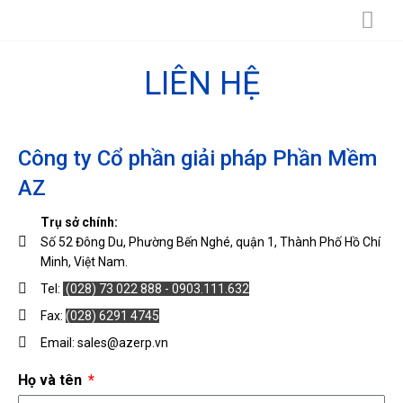
Skip
to
content
LIÊN HỆ
Công ty Cổ phần giải pháp Phần Mềm
AZ
Trụ sở chính:
Số 52 Đông Du, Phường Bến Nghé, quận 1, Thành Phố Hồ Chí
Minh, Việt Nam.
Tel:
(028) 73 022 888 - 0903.111.632
Fax:
(028) 6291 4745
Email: sales@azerp.vn
Họ và tên