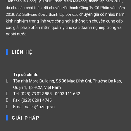
Tiền thân là Công Ty TNHH Phần Mềm Mekong, thành lập năm 2011,
do nhu cầu phát triển, đã chuyển đổi thành Công Ty Cổ Phần vào năm
chuyên gia có nhiều năm
2019. AZ Software được thành lập bởi các
kinh nghiệm trong lĩnh vực công nghệ thông tin chuyên cung cấp
các giải pháp phần mềm quản lý cho các doanh nghiêp trong và
ngoài nước.
LIÊN HỆ
Trụ sở chính:
Tòa nhà More Building, Số 36 Mạc Đĩnh Chi, Phường Đa Kao,
Quận 1, Tp HCM, Việt Nam.
Tel: (028) 73 022 888 - 0903.111.632
Fax: (028) 6291 4745
Email: sales@azerp.vn
GIẢI PHÁP