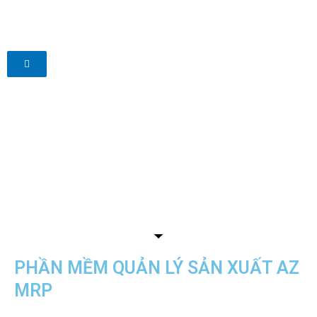
Skip
to
content
PHẦN MỀM QUẢN LÝ SẢN XUẤT AZ
MRP