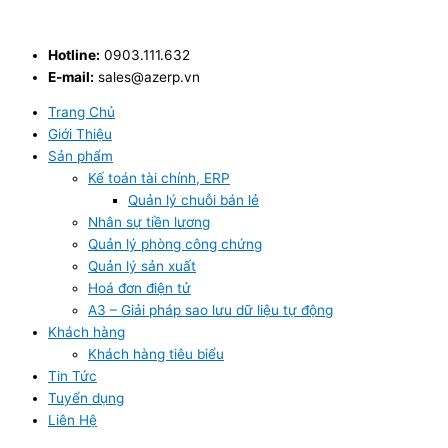
Skip
to
content
Hotline:
0903.111.632
E-mail:
sales@azerp.vn
Trang Chủ
Giới Thiệu
Sản phẩm
Kế toán tài chính, ERP
Quản lý chuỗi bán lẻ
Nhân sự tiền lương
Quản lý phòng công chứng
Quản lý sản xuất
Hoá đơn điện tử
A3 – Giải pháp sao lưu dữ liệu tự động
Khách hàng
Khách hàng tiêu biểu
Tin Tức
Tuyển dụng
Liên Hệ