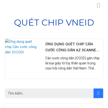
Skip
to
content
QUÉT CHIP VNEID
ỨNG DỤNG QUÉT CHIP CĂN
CƯỚC CÔNG DÂN AZ SCANNER
-TIỆN ÍCH VÀ AN TOÀN
Căn cước công dân (CCCD) gắn chip
là loại giấy tờ tùy thân quan trọng
của mỗi công dân Việt Nam. Thẻ
CCCD gắn chip có kích thước nhỏ
gọn, tích hợp nhiều thông tin cá
nhân của công dân, có thể được sử
dụng để xác thực danh tính,
Tìm
Tìm
kiếm
kiếm