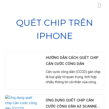
Skip
to
content
QUÉT CHIP TRÊN
IPHONE
HƯỚNG DẪN CÁCH QUÉT CHIP
CĂN CƯỚC CÔNG DÂN
Căn cước công dân (CCCD) gắn chip
là loại giấy tờ quan trọng, tích hợp
nhiều thông tin cá nhân của công
dân. Để thuận tiện cho việc tra cứu,
kiểm tra thông tin CCCD, đặc biệt
trong lĩnh vực công chứng. AZ
ỨNG DỤNG QUÉT CHIP CĂN
Software đã triển khai ứng dụng
CƯỚC CÔNG DÂN AZ SCANNER
quét