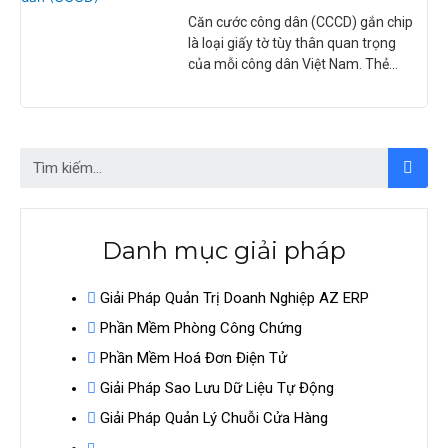
-TIỆN ÍCH VÀ AN TOÀN
Căn cước công dân (CCCD) gắn chip
là loại giấy tờ tùy thân quan trọng
của mỗi công dân Việt Nam. Thẻ
CCCD gắn chip có kích thước nhỏ
gọn, tích hợp nhiều thông tin cá
nhân của công dân, có thể được sử
dụng để xác thực danh tính,
Tìm
Tìm
kiếm
kiếm
Danh mục giải pháp
Giải Pháp Quản Trị Doanh Nghiệp AZ ERP
Phần Mềm Phòng Công Chứng
Phần Mềm Hoá Đơn Điện Tử
Giải Pháp Sao Lưu Dữ Liệu Tự Động
Giải Pháp Quản Lý Chuỗi Cửa Hàng